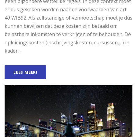
geen bijzondere wettelijke regels. In deze context moet
er dus gekeken worden naar de voorwaarden van art.
49 WIB92. Als zelfstandige of vennootschap moet je dus
kunnen bewijzen dat deze kosten zijn betaald om
belastbare inkomsten te verkrijgen of te behouden. De
opleidingskosten (inschrijvingskosten, cursussen,…) in
kader...
LEES MEER!