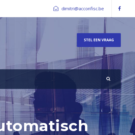
dimitri@acconfisc.be
STEL EEN VRAAG
utomatisch