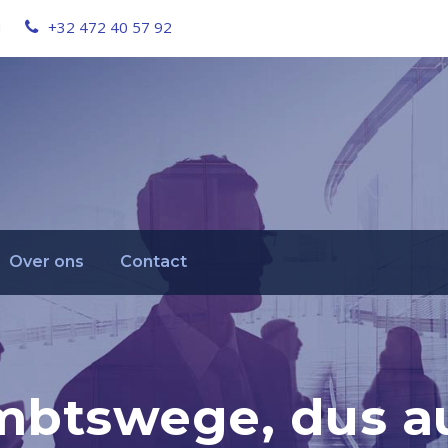
u
+32 472 40 57 92
Over ons
Contact
mbtswege, dus a