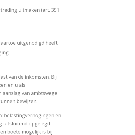
rtreding uitmaken (art. 351
daartoe uitgenodigd heeft;
ging;
ast van de inkomsten. Bij
en en u als
 een aanslag van ambtswege
kunnen bewijzen.
en: belastingverhogingen en
ng uitsluitend opgelegd
een boete mogelijk is bij