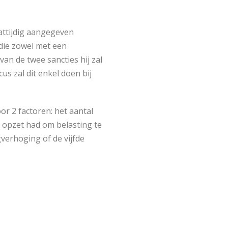
attijdig aangegeven
die zowel met een
an de twee sancties hij zal
us zal dit enkel doen bij
r 2 factoren: het aantal
t opzet had om belasting te
gverhoging of de vijfde