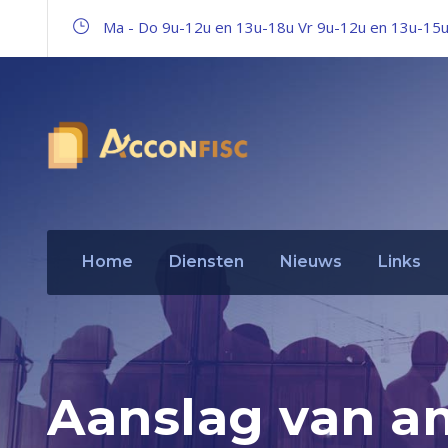
Ma - Do 9u-12u en 13u-18u Vr 9u-12u en 13u-15
Home
Diensten
Nieuws
Links
Aanslag van a