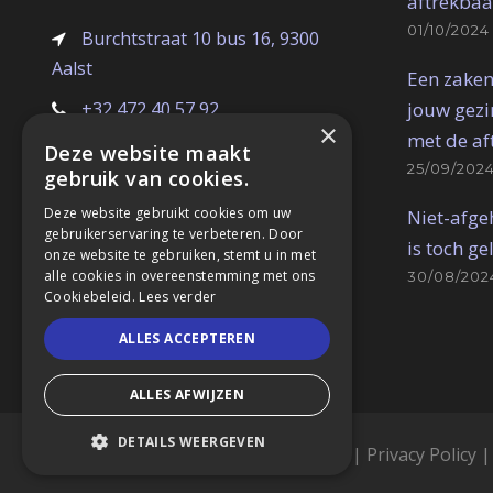
aftrekbaa
01/10/2024
Burchtstraat 10 bus 16, 9300
Aalst
Een zaken
jouw gezin
+32 472 40 57 92
×
met de af
dimitri@acconfisc.be
Deze website maakt
25/09/202
gebruik van cookies.
BE 0686.785.932
Deze website gebruikt cookies om uw
Niet-afge
gebruikerservaring te verbeteren. Door
is toch ge
Fiscaal accountant ITAA 10.760.633
onze website te gebruiken, stemt u in met
alle cookies in overeenstemming met ons
30/08/202
Cookiebeleid.
Lees verder
ALLES ACCEPTEREN
ALLES AFWIJZEN
DETAILS WEERGEVEN
Copyright 2019, Acconfisc |
Sitemap
|
Privacy Policy
STRIKT NOODZAKELIJK