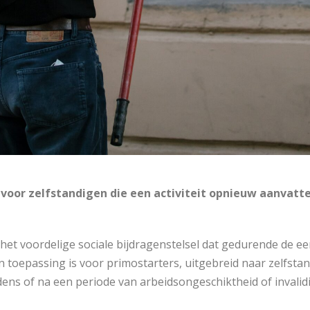
 voor zelfstandigen die een activiteit opnieuw aanvatt
 het voordelige sociale bijdragenstelsel dat gedurende de e
toepassing is voor primostarters, uitgebreid naar zelfstan
ns of na een periode van arbeidsongeschiktheid of invalidit