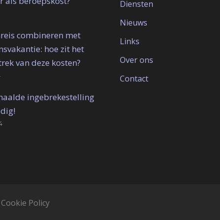
r als beroepskost?
Diensten
Nieuws
reis combineren met
Links
svakantie: hoe zit het
Over ons
trek van deze kosten?
4
Contact
haalde ingebrekestelling
ldig!
4
|
Cookie Policy