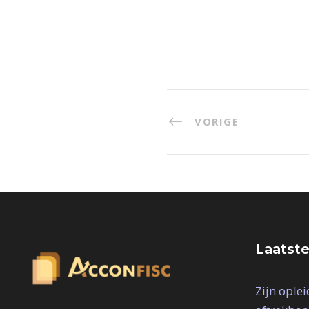
VORIGE
Laatste
Zijn ople