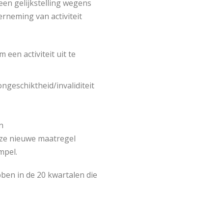
en gelijkstelling wegens
rneming van activiteit
een activiteit uit te
ngeschiktheid/invaliditeit
n
eze nieuwe maatregel
mpel.
en in de 20 kwartalen die