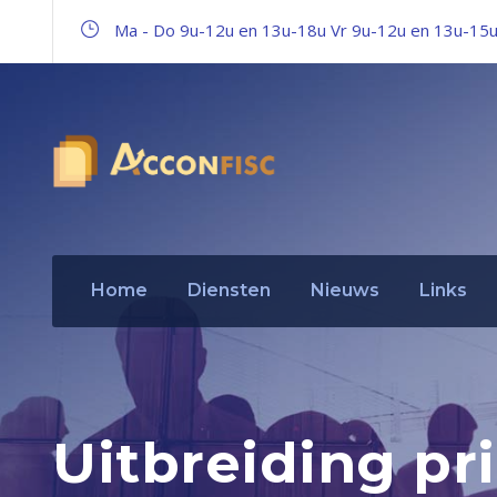
Ma - Do 9u-12u en 13u-18u Vr 9u-12u en 13u-15
Home
Diensten
Nieuws
Links
Uitbreiding pr