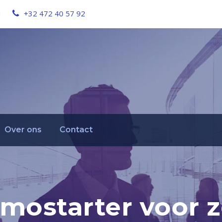
u
+32 472 40 57 92
Over ons
Contact
imostarter voor 