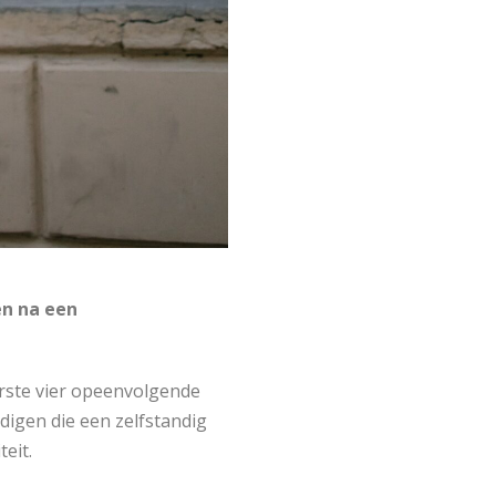
en na een
erste vier opeenvolgende
digen die een zelfstandig
eit.