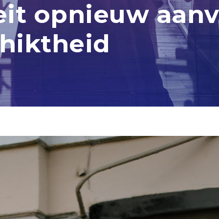
teit opnieuw aan
hiktheid