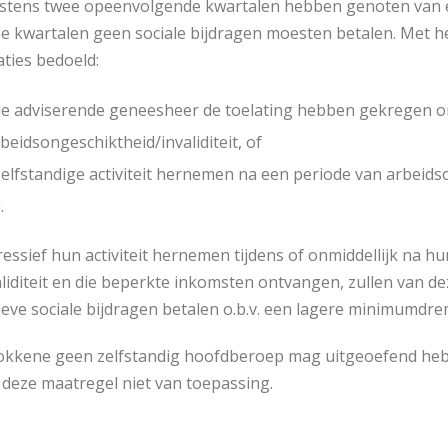
minstens twee opeenvolgende kwartalen hebben genoten van e
ee kwartalen geen sociale bijdragen moesten betalen. Met he
ties bedoeld:
de adviserende geneesheer de toelating hebben gekregen om 
beidsongeschiktheid/invaliditeit, of
zelfstandige activiteit hernemen na een periode van arbeidso
.
essief hun activiteit hernemen tijdens of onmiddellijk na hu
liditeit en die beperkte inkomsten ontvangen, zullen van d
ieve sociale bijdragen betalen o.b.v. een lagere minimumdre
okkene geen zelfstandig hoofdberoep mag uitgeoefend hebb
 deze maatregel niet van toepassing.