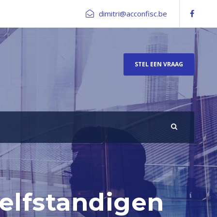
dimitri@acconfisc.be
STEL EEN VRAAG
zelfstandigen