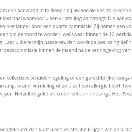
om een aanvraag in te dienen bij uw sociale kas, te rekenen
t kwartaal waarvoor u een vrijstelling aanvraagt. Die aanvr
en niet langer door een aparte commissie. Zij nemen een voo
den om gehoord te worden, weliswaar binnen de 12 werkda
. Laat u die termijn passeren, dan wordt de beslissing defini
beroepscommissie binnen de maand na de kennisgeving van de
een collectieve schuldenregeling of een gerechtelijke reorgan
ramp, brand, vernieling of zo u zelf een allergie heeft, hoef
bewijzen. Hetzelfde geldt als u een leefloon ontvangt. Het RS
edgekeurd, dan kunt u een vrijstelling krijgen van de bijdr