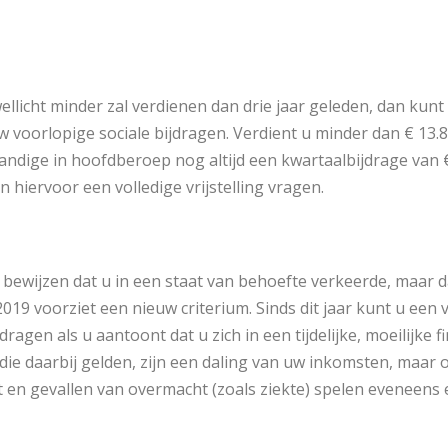
wellicht minder zal verdienen dan drie jaar geleden, dan kunt
voorlopige sociale bijdragen. Verdient u minder dan € 13.84
tandige in hoofdberoep nog altijd een kwartaalbijdrage van 
n hiervoor een volledige vrijstelling vragen.
bewijzen dat u in een staat van behoefte verkeerde, maar d
19 voorziet een nieuw criterium. Sinds dit jaar kunt u een vo
ragen als u aantoont dat u zich in een tijdelijke, moeilijke 
a die daarbij gelden, zijn een daling van uw inkomsten, maar oo
t en gevallen van overmacht (zoals ziekte) spelen eveneens e