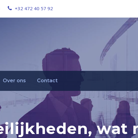
u
+32 472 40 57 92
Over ons
Contact
ilijkheden, wat 