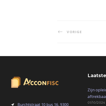
VORIGE
Laatste
Zijn ople
aftrekbaa
01/10/2024
Burchtstraat 10 bus 16, 9300