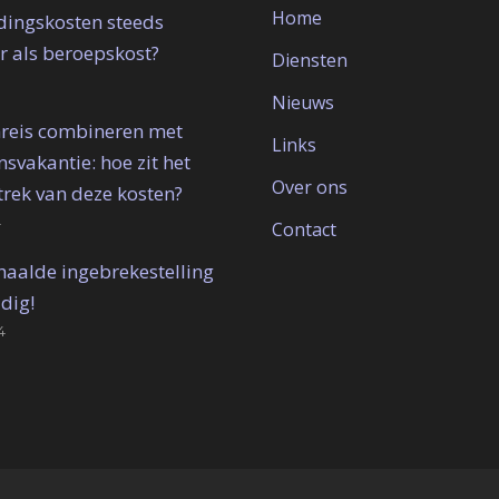
Home
idingskosten steeds
r als beroepskost?
Diensten
Nieuws
reis combineren met
Links
svakantie: hoe zit het
Over ons
trek van deze kosten?
4
Contact
haalde ingebrekestelling
ldig!
4