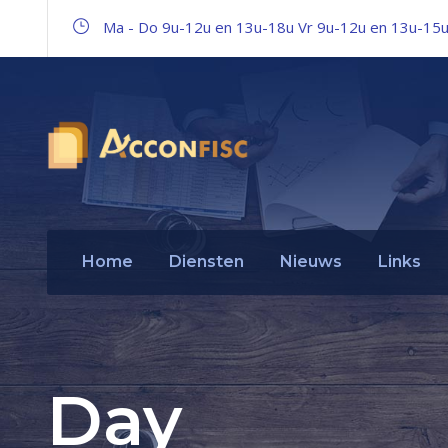
Ma - Do 9u-12u en 13u-18u Vr 9u-12u en 13u-15
Home
Diensten
Nieuws
Links
Day