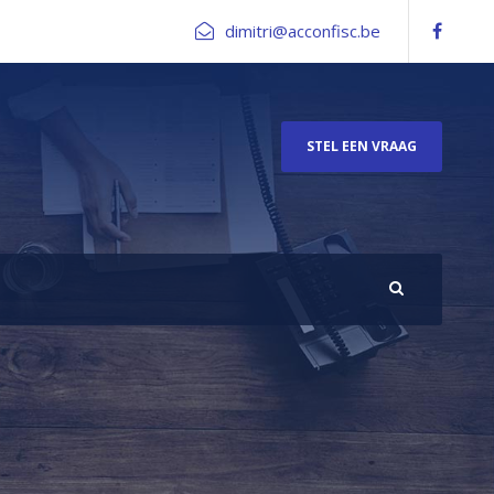
dimitri@acconfisc.be
STEL EEN VRAAG