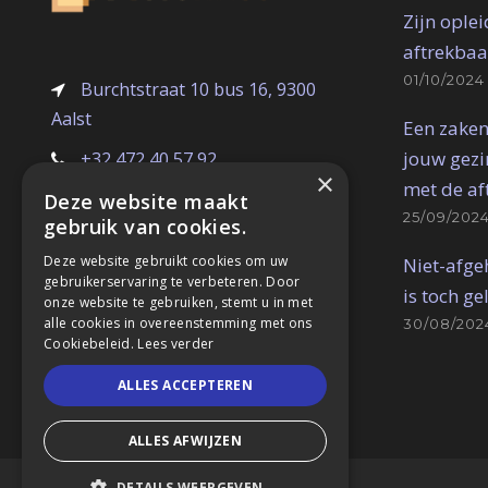
Zijn ople
aftrekbaa
01/10/2024
Burchtstraat 10 bus 16, 9300
Aalst
Een zaken
jouw gezin
+32 472 40 57 92
×
met de af
dimitri@acconfisc.be
Deze website maakt
25/09/202
gebruik van cookies.
BE 0686.785.932
Deze website gebruikt cookies om uw
Niet-afge
gebruikerservaring te verbeteren. Door
is toch ge
Fiscaal accountant ITAA 10.760.633
onze website te gebruiken, stemt u in met
alle cookies in overeenstemming met ons
30/08/202
Cookiebeleid.
Lees verder
ALLES ACCEPTEREN
ALLES AFWIJZEN
LEES MEER!
DETAILS WEERGEVEN