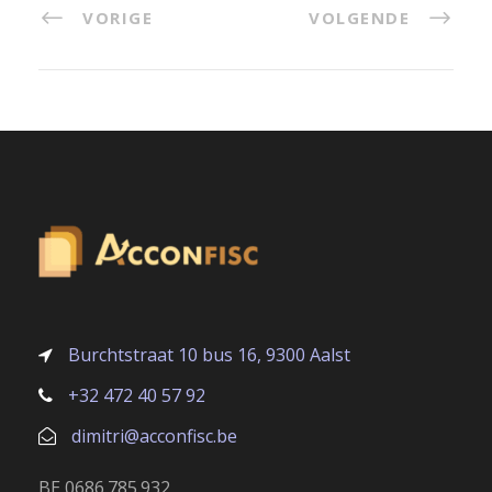
VORIGE
VOLGENDE
Burchtstraat 10 bus 16, 9300 Aalst
+32 472 40 57 92
dimitri@acconfisc.be
BE 0686.785.932