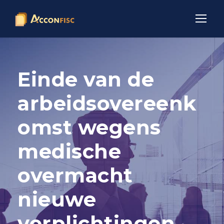
Einde van de
arbeidsovereenk
omst wegens
medische
overmacht
nieuwe
verplichtingen