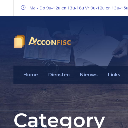
Ma - Do 9u-12u en 13u-18u Vr 9u-12u en 13u-15
Home
Diensten
Nieuws
Links
Category