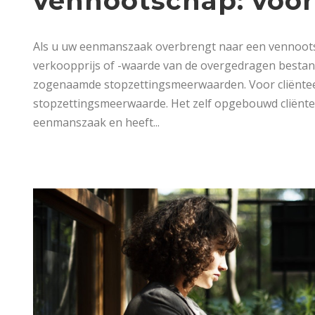
vennootschap: voor
Als u uw eenmanszaak overbrengt naar een vennootsc
verkoopprijs of -waarde van de overgedragen besta
zogenaamde stopzettingsmeerwaarden. Voor cliënteel 
stopzettingsmeerwaarde. Het zelf opgebouwd cliëntee
eenmanszaak en heeft...