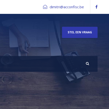
dimitri@acconfisc.be
STEL EEN VRAAG