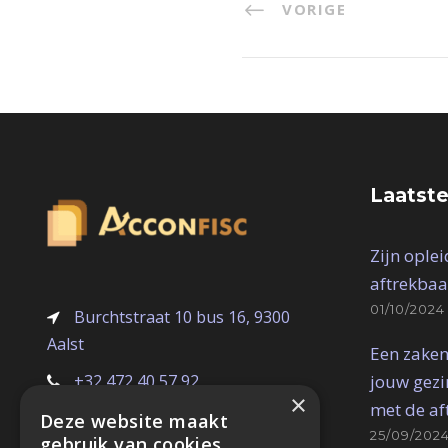
VORIGE
Laatste
Zijn ople
aftrekbaa
01/10/2024
Burchtstraat 10 bus 16, 9300
Aalst
Een zaken
jouw gezin
+32 472 40 57 92
×
met de af
dimitri@acconfisc.be
Deze website maakt
25/09/202
gebruik van cookies.