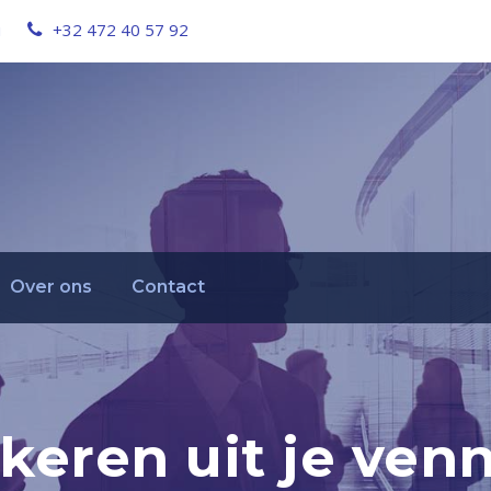
u
+32 472 40 57 92
Over ons
Contact
keren uit je ve