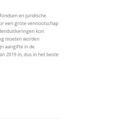
sfondsen en juridische
oor een grote vennootschap
videnduitkeringen kon
fing moeten worden
n aangifte in de
n 2019 in, dus in het beste