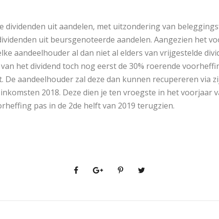
alle dividenden uit aandelen, met uitzondering van belegging
 dividenden uit beursgenoteerde aandelen. Aangezien het v
lke aandeelhouder al dan niet al elders van vrijgestelde di
ing van het dividend toch nog eerst de 30% roerende voorhef
 De aandeelhouder zal deze dan kunnen recupereren via zij
nkomsten 2018. Deze dien je ten vroegste in het voorjaar va
orheffing pas in de 2de helft van 2019 terugzien.