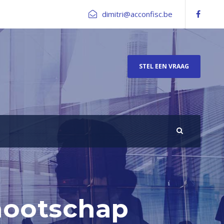
dimitri@acconfisc.be
STEL EEN VRAAG
nnootschap