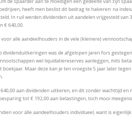
Om de spaarder aan te moedigen een gedeelte van zijn spa
bedrijven, heeft men beslist dit bedrag te halveren: na index
steld. In ruil werden dividenden uit aandelen vrijgesteld va
 € 640,00.
voor alle aandeelhouders in de vele (kleinere) vennootschapp
 dividenduitkeringen was de afgelopen jaren fors gestegen
nootschappen wel liquidatiereserves aanleggen, mits betal
 boekjaar. Maar deze kan je ten vroegste 5 jaar later tegen
n.
640,00 aan dividenden uitkeren, en dit zonder wachttijd en m
 besparing tot € 192,00 aan belastingen, toch mooi meegen
ndien voor álle aandeelhouders individueel, want is eigenlijk 